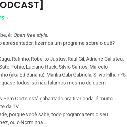
PODCAST]
TS
be, é:
Open free style
.
so apresentador, fizemos um programa sobre o quê?
ugu, Ratinho, Roberto Justus, Raul Gil, Adriane Galisteu,
 Sato, Fofão, Luciano Huck, Silvio Santos, Marcelo
o (aka Ed Banana), Marília Gabi Gabriela, Silvio Filha nº5,
os de quase todos, só não falamos mesmo de quem
 Sem Corte está gabaritado pra tirar onda, é muito
te da TV.
ade, porque você sabe, todo programa tem o seu
nez, ou o Norminha….