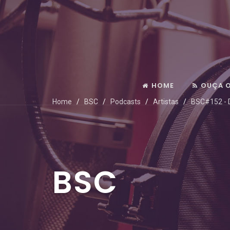
HOME
OUÇA 
Home
BSC
Podcasts
Artistas
BSC#152 - D
BSC