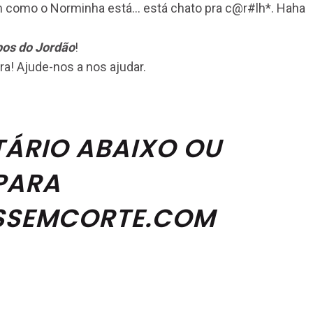
im como o Norminha está… está chato pra
c@r
#lh*. Haha
os do Jordão
!
a! Ajude-nos a nos ajudar.
TÁRIO ABAIXO OU
PARA
SEMCORTE.COM