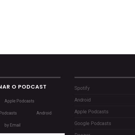
NAR O PODCAST
Spotify
Android
Apple Podcasts
Apple Podcasts
Podcasts
Android
Google Podcasts
by Email