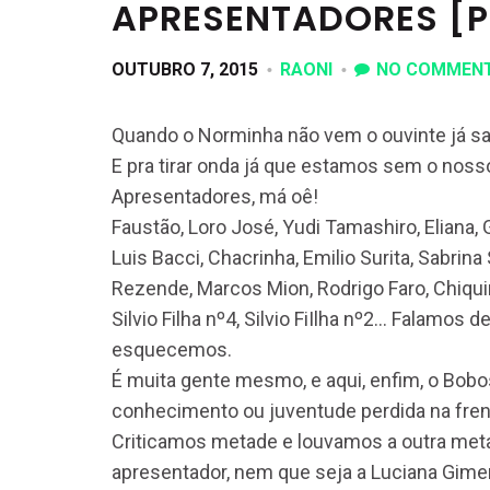
APRESENTADORES [
OUTUBRO 7, 2015
RAONI
NO COMMEN
Quando o Norminha não vem o ouvinte já sa
E pra tirar onda já que estamos sem o nos
Apresentadores, má oê!
Faustão, Loro José, Yudi Tamashiro, Eliana, G
Luis Bacci, Chacrinha, Emilio Surita, Sabrina
Rezende, Marcos Mion, Rodrigo Faro, Chiquinh
Silvio Filha nº4, Silvio FiIlha nº2… Falam
esquecemos.
É muita gente mesmo, e aqui, enfim, o Bobos
conhecimento ou juventude perdida na fren
Criticamos metade e louvamos a outra met
apresentador, nem que seja a Luciana Gime