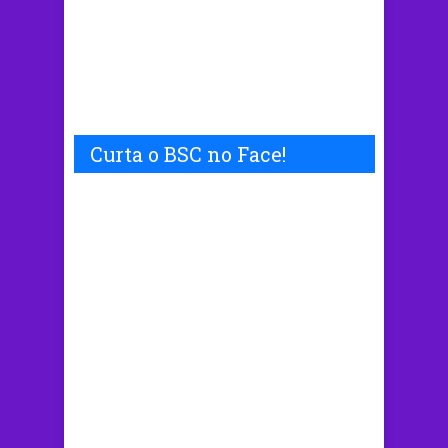
Curta o BSC no Face!