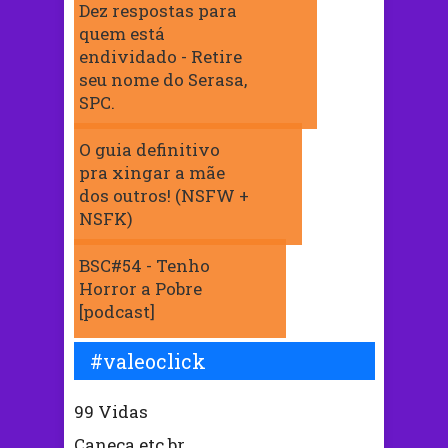
Dez respostas para
quem está
endividado - Retire
seu nome do Serasa,
SPC.
O guia definitivo
pra xingar a mãe
dos outros! (NSFW +
NSFK)
BSC#54 - Tenho
Horror a Pobre
[podcast]
#valeoclick
99 Vidas
Caneca.etc.br