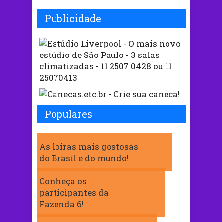
Publicidade
Populares
As loiras mais gostosas
do Brasil e do mundo!
Conheça os
participantes da
Fazenda 6!