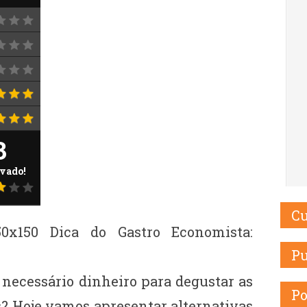
3
vado!
Cu
Pu
 necessário dinheiro para degustar as
Po
s? Hoje vamos apresentar alternativas