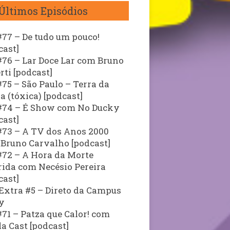
Últimos Episódios
77 – De tudo um pouco!
cast]
76 – Lar Doce Lar com Bruno
rti [podcast]
75 – São Paulo – Terra da
a (tóxica) [podcast]
74 – É Show com No Ducky
cast]
73 – A TV dos Anos 2000
Bruno Carvalho [podcast]
72 – A Hora da Morte
ida com Necésio Pereira
cast]
Extra #5 – Direto da Campus
y
71 – Patza que Calor! com
la Cast [podcast]