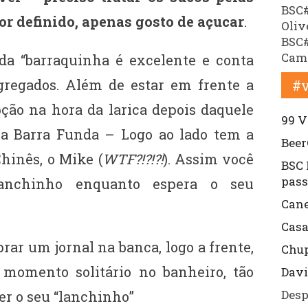
BSC#
bor definido, apenas gosto de açucar
.
Oliv
BSC#
Cama
da “barraquinha é excelente e conta
gregados. Além de estar em frente a
#v
ção na hora da larica depois daquele
99 V
 a Barra Funda – Logo ao lado tem a
Beer
hinês, o Mike (
WTF?!?!?!
). Assim você
BSC 
pass
anchinho enquanto espera o seu
Cane
Cas
ar um jornal na banca, logo a frente,
Chu
momento solitário no banheiro, tão
Davi
Desp
er o seu “lanchinho”