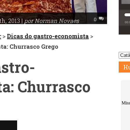
0
h, 2013 |
por Norman Novaes
r
>
Dicas do gastro-economista
>
ta: Churrasco Grego
stro-
Hu
a: Churrasco