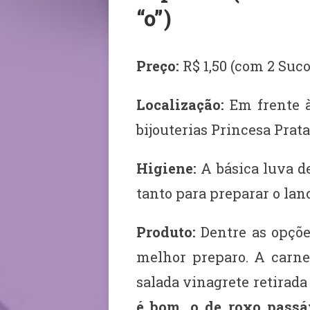
“o”)
Preço:
R$ 1,50 (com 2 Suco
Localização:
Em frente à
bijouterias Princesa Prata
Higiene:
A básica luva de
tanto para preparar o lan
Produto:
Dentre as opçõe
melhor preparo. A carne
salada vinagrete retirada
é bom, o de roxo passáv