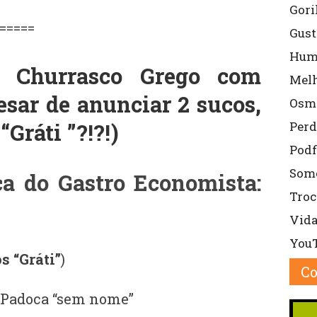
Gori
=====
Gust
Hum
o: Churrasco Grego com
Mel
esar de anunciar 2 sucos,
Osm
Perd
“Gráti ”?!?!)
Podf
Some
Troc
Vida
YouT
s “Gráti”
)
C
 Padoca “sem nome”