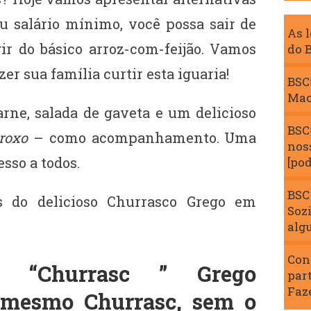
 salário mínimo, você possa sair de
As 
ir do básico arroz-com-feijão. Vamos
do 
er sua família curtir esta iguaria!
BSC#
Mac
rne, salada de gaveta e um delicioso
BSC
roxo
– como acompanhamento. Uma
nos
esso a todos.
[pod
BSC
s do delicioso Churrasco Grego em
Soz
alg
Con
to: “Churrasc ” Grego
par
Faz
mesmo Churrasc, sem o