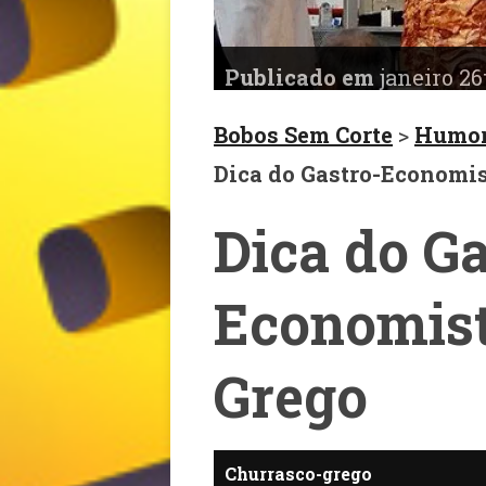
Publicado em
janeiro 26t
Bobos Sem Corte
>
Humo
Dica do Gastro-Economis
Dica do Ga
Economist
Grego
Churrasco-grego