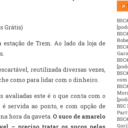
BSC#
s Grátis)
[pod
BSC#
Robe
 estação de Trem. Ao lado da loja de
BSC#
s.
Garo
BSC#
[pod
scartável, reutilizada diversas vezes,
BSC#
che como para lidar com o dinheiro.
com 
BSC#
Morr
s avaliadas este é o que conta com o
[pod
 é servida ao ponto, e com opção de
BSC 
Part
 na hora da gaveta.
O suco de amarelo
BSC#
Gori
el – preciso tratar os sucos pelas