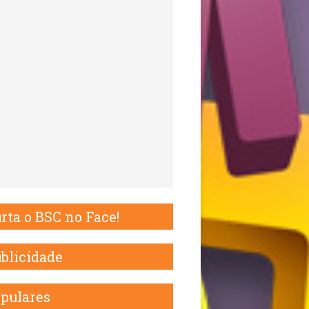
rta o BSC no Face!
blicidade
pulares