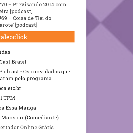
70 – Previsando 2014 com
eira [podcast]
69 – Coisa de ‘Rei do
rote’ [podcast]
aleoclick
idas
Cast Brasil
Podcast - Os convidados que
aram pelo programa
ca.etc.br
al TPM
pa Essa Manga
 Mansour (Comediante)
ertador Online Grátis