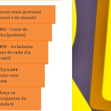
loiras mais gostosas
Brasil e do mundo!
61 - Coisa de
ho [podcast]
#59 - As baladas
sas de cada dia
cast]
 Extra#4 -
inho com
uém
heça os
ticipantes da
enda 6!