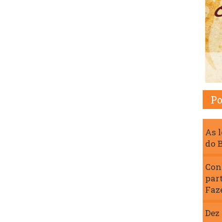
Po
As 
do 
Con
par
Faz
Dez