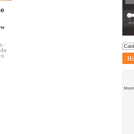
se
rte
n -
 de
ro
Hu