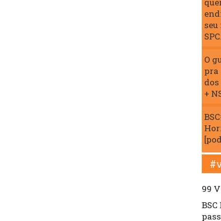
que
end
seu
SPC
O gu
pra
dos
+ N
BSC
Hor
[pod
#v
99 V
BSC 
pass