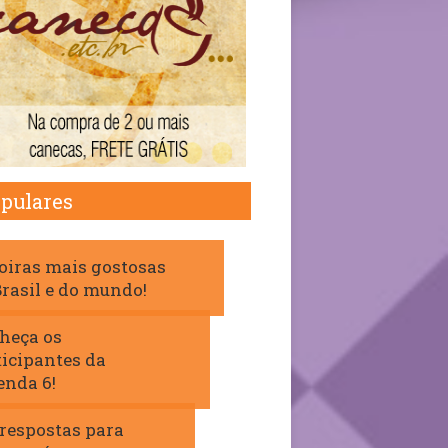
pulares
loiras mais gostosas
Brasil e do mundo!
heça os
ticipantes da
enda 6!
 respostas para