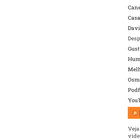
Cane
Cas
Davi
Desp
Gust
Hum
Mel
Osm
Podf
YouT
Veja
víde