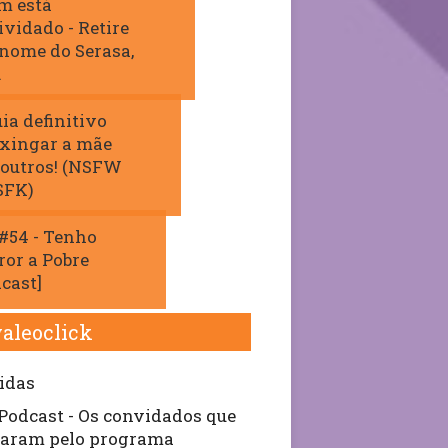
m está
ividado - Retire
 nome do Serasa,
.
ia definitivo
 xingar a mãe
 outros! (NSFW
SFK)
#54 - Tenho
ror a Pobre
cast]
aleoclick
idas
Podcast - Os convidados que
aram pelo programa