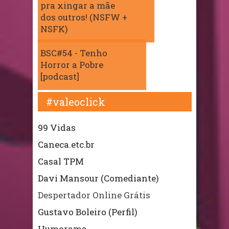
pra xingar a mãe
dos outros! (NSFW +
NSFK)
BSC#54 - Tenho
Horror a Pobre
[podcast]
#valeoclick
99 Vidas
Caneca.etc.br
Casal TPM
Davi Mansour (Comediante)
Despertador Online Grátis
Gustavo Boleiro (Perfil)
Humorama