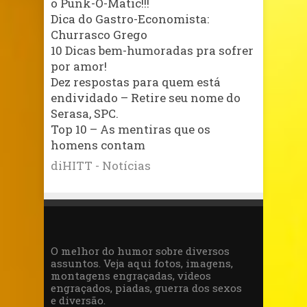
o Punk-O-Matic!!!
Dica do Gastro-Economista:
Churrasco Grego
10 Dicas bem-humoradas pra sofrer
por amor!
Dez respostas para quem está
endividado – Retire seu nome do
Serasa, SPC.
Top 10 – As mentiras que os
homens contam
diHITT - Notícias
O melhor do humor sobre diversos
assuntos. Veja aqui fotos, imagens,
montagens engraçadas, videos
engraçados, piadas, guerra dos sexos
e diversão.