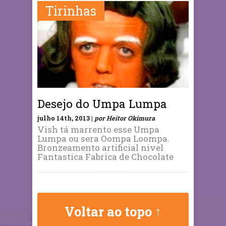
Tirinhas
Desejo do Umpa Lumpa
julho 14th, 2013 |
por Heitor Okimura
Vish tá marrento esse Umpa
Lumpa ou sera Oompa Loompa.
Bronzeamento artificial nivel
Fantastica Fabrica de Chocolate
Voltar ao topo ↑