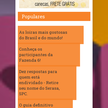
Populares
As loiras mais gostosas
do Brasil e do mundo!
Conheça os
participantes da
Fazenda 6!
Dez respostas para
quem está
endividado - Retire
seu nome do Serasa,
SPC.
O guia definitivo