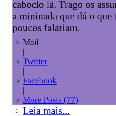
caboclo lá. Trago os ass
a mininada que dá o que f
poucos falariam.
Mail
|
Twitter
|
Facebook
|
More Posts (77)
Leia mais...