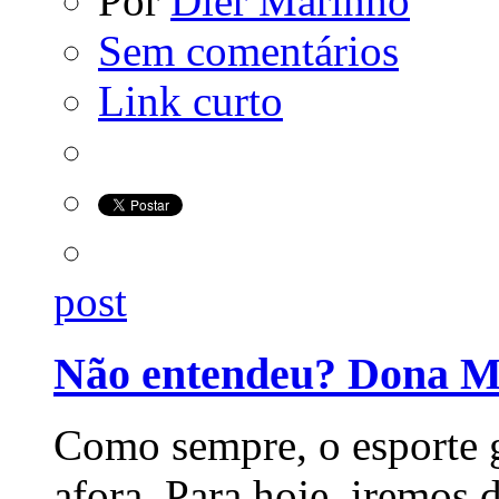
Por
Dier Marinho
Sem
comentários
Link curto
post
Não entendeu? Dona Ma
Como sempre, o esporte 
afora. Para hoje, iremos d