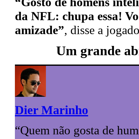
“Gosto de homens inteli
da NFL: chupa essa! Vo
amizade”
, disse a jogad
Um grande abr
Dier Marinho
“Quem não gosta de humor