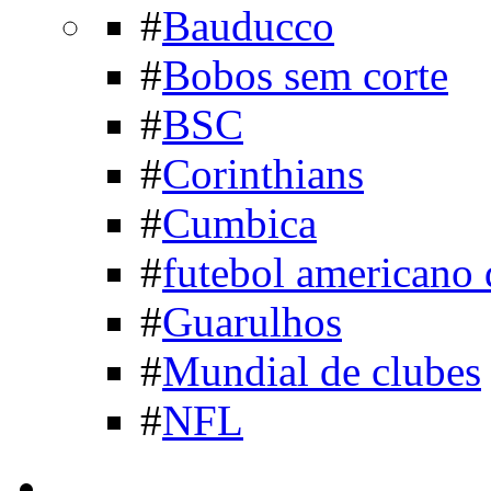
#
Bauducco
#
Bobos sem corte
#
BSC
#
Corinthians
#
Cumbica
#
futebol americano 
#
Guarulhos
#
Mundial de clubes
#
NFL