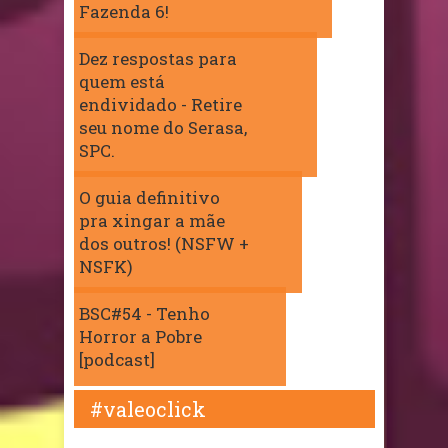
Fazenda 6!
Dez respostas para
quem está
endividado - Retire
seu nome do Serasa,
SPC.
O guia definitivo
pra xingar a mãe
dos outros! (NSFW +
NSFK)
BSC#54 - Tenho
Horror a Pobre
[podcast]
#valeoclick