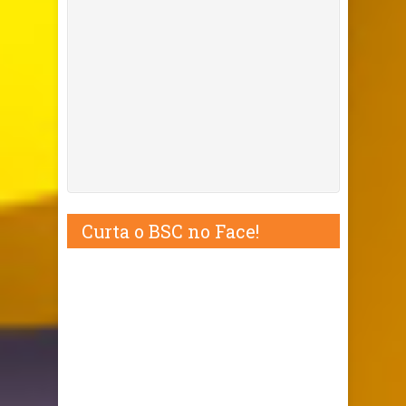
Curta o BSC no Face!