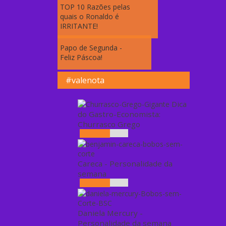
TOP 10 Razões pelas
quais o Ronaldo é
IRRITANTE!
Papo de Segunda -
Feliz Páscoa!
#valenota
Dica
do Gastro-Economista:
Churrasco Grego
Careca - Personalidade da
semana
Daniela Mercury -
Personalidade da semana