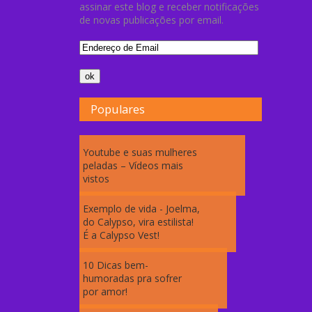
assinar este blog e receber notificações
de novas publicações por email.
Populares
Youtube e suas mulheres
peladas – Vídeos mais
vistos
Exemplo de vida - Joelma,
do Calypso, vira estilista!
É a Calypso Vest!
10 Dicas bem-
humoradas pra sofrer
por amor!