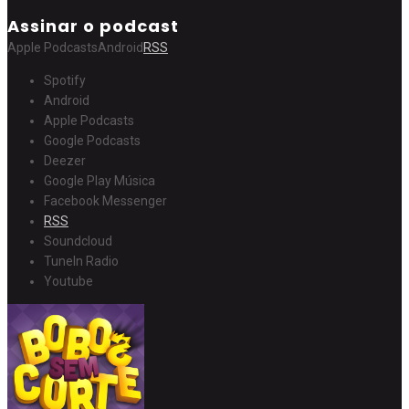
Assinar o podcast
Apple Podcasts
Android
RSS
Spotify
Android
Apple Podcasts
Google Podcasts
Deezer
Google Play Música
Facebook Messenger
RSS
Soundcloud
TuneIn Radio
Youtube