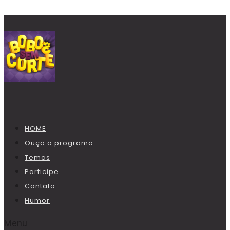
HOME
Ouça o programa
Temas
Participe
Contato
Humor
Menu