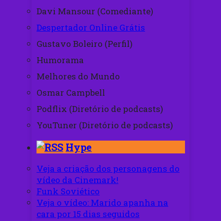
Davi Mansour (Comediante)
Despertador Online Grátis
Gustavo Boleiro (Perfil)
Humorama
Melhores do Mundo
Osmar Campbell
Podflix (Diretório de podcasts)
YouTuner (Diretório de podcasts)
Hype
Veja a criação dos personagens do
vídeo da Cinemark!
Funk Soviético
Veja o vídeo: Marido apanha na
cara por 15 dias seguidos