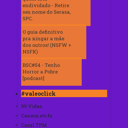
endividado - Retire
seu nome do Serasa,
SPC.
O guia definitivo
pra xingar a mãe
dos outros! (NSFW +
NSFK)
BSC#54 - Tenho
Horror a Pobre
[podcast]
#valeoclick
99 Vidas
Caneca.etc.br
Casal TPM