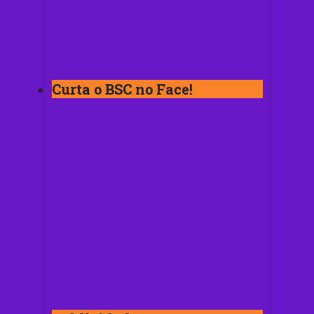
Curta o BSC no Face!