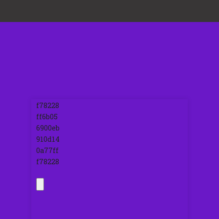
f78228
ff6b05
6900eb
910d14
0a77ff
f78228