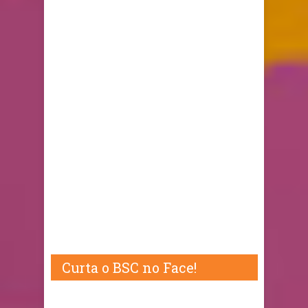
Curta o BSC no Face!