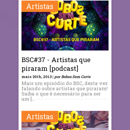
Artistas
BSC#37 - Artistas que
piraram [podcast]
maio 30th, 2013 |
por Bobos Sem Corte
Mais um episódio do BSC, desta vez
falando sobre artistas que piraram!
Saiba o que é necessário para ser
um […
Artistas