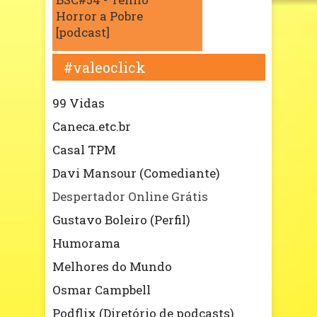
Horror a Pobre
[podcast]
#valeoclick
99 Vidas
Caneca.etc.br
Casal TPM
Davi Mansour (Comediante)
Despertador Online Grátis
Gustavo Boleiro (Perfil)
Humorama
Melhores do Mundo
Osmar Campbell
Podflix (Diretório de podcasts)