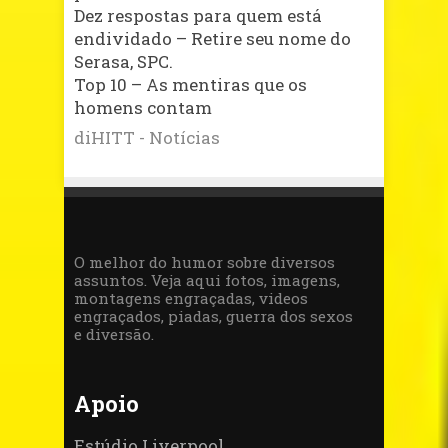
Dez respostas para quem está
endividado – Retire seu nome do
Serasa, SPC.
Top 10 – As mentiras que os
homens contam
diHITT - Notícias
O melhor do humor sobre diversos
assuntos. Veja aqui fotos, imagens,
montagens engraçadas, videos
engraçados, piadas, guerra dos sexos
e diversão.
Apoio
Estúdio Liverpool