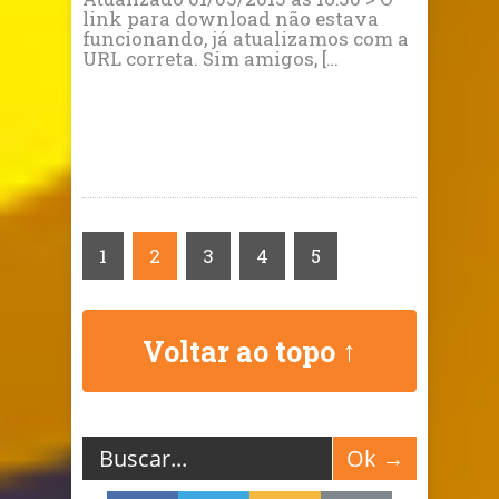
link para download não estava
funcionando, já atualizamos com a
URL correta. Sim amigos, […
1
2
3
4
5
Voltar ao topo ↑