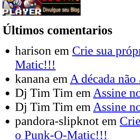
Últimos comentarios
harison em
Crie sua pró
Matic!!!
kanana em
A década não 
Dj Tim Tim em
Assine no
Dj Tim Tim em
Assine no
pandora-slipknot em
Cri
o Punk-O-Matic!!!