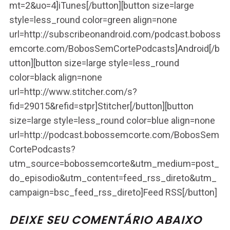
mt=2&uo=4]iTunes[/button][button size=large
style=less_round color=green align=none
url=http://subscribeonandroid.com/podcast.boboss
emcorte.com/BobosSemCortePodcasts]Android[/b
utton][button size=large style=less_round
color=black align=none
url=http://www.stitcher.com/s?
fid=29015&refid=stpr]Stitcher[/button][button
size=large style=less_round color=blue align=none
url=http://podcast.bobossemcorte.com/BobosSem
CortePodcasts?
utm_source=bobossemcorte&utm_medium=post_
do_episodio&utm_content=feed_rss_direto&utm_
campaign=bsc_feed_rss_direto]Feed RSS[/button]
DEIXE SEU COMENTÁRIO ABAIXO