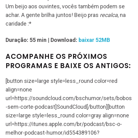
Um beijo aos ouvintes, vocês também podem se
achar. A gente brilha juntos! Beijo pras
recalca
, na
caridade :*
Duração: 55 min
| Download:
baixar 52MB
ACOMPANHE OS PRÓXIMOS
PROGRAMAS E BAIXE OS ANTIGOS:
[button size=large style=less_round color=red
align=none
url=https://soundcloud.com/bschumor/sets/bobos
-sem-corte-podcast]SoundCloud[/button][button
size=large style=less_round color=gray align=none
url=https://itunes.apple.com/br/podcast/bsc-o-
melhor-podcast-humor/id554389106?