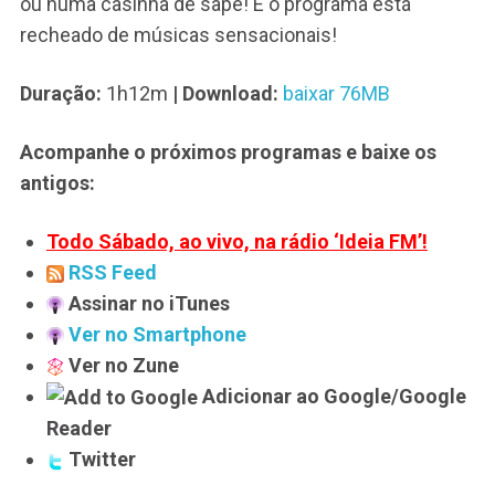
ou numa casinha de sapê! E o programa está
recheado de músicas sensacionais!
Duração:
1h12m
| Download:
baixar 76MB
Acompanhe o próximos programas e baixe os
antigos:
Todo Sábado, ao vivo, na rádio ‘Ideia FM’!
RSS Feed
Assinar no iTunes
Ver no Smartphone
Ver no Zune
Adicionar ao Google/Google
Reader
Twitter