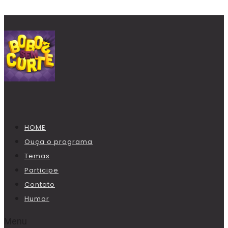
HOME
Ouça o programa
Temas
Participe
Contato
Humor
Menu