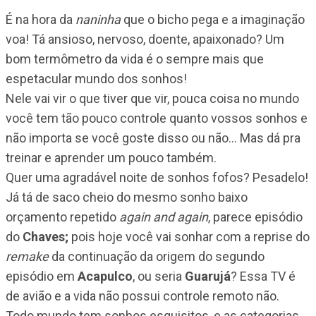
É na hora da
naninha
que o bicho pega e a imaginação
voa! Tá ansioso, nervoso, doente, apaixonado? Um
bom termômetro da vida é o sempre mais que
espetacular mundo dos sonhos!
Nele vai vir o que tiver que vir, pouca coisa no mundo
você tem tão pouco controle quanto vossos sonhos e
não importa se você goste disso ou não… Mas dá pra
treinar e aprender um pouco também.
Quer uma agradável noite de sonhos fofos? Pesadelo!
Já tá de saco cheio do mesmo sonho baixo
orçamento repetido
again and again
, parece episódio
do
Chaves;
pois hoje você vai sonhar com a reprise do
remake
da continuação da origem do segundo
episódio em
Acapulco
, ou seria
Guarujá
? Essa TV é
de avião e a vida não possui controle remoto não.
Todo mundo tem sonhos esquisitos, e as categorias