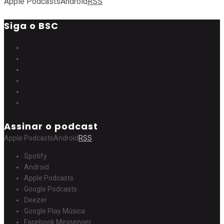
Apple Podcasts
Android
RSS
Siga o BSC
Assinar o podcast
Apple Podcasts
Android
RSS
Spotify
Android
Apple Podcasts
Google Podcasts
Deezer
Google Play Música
Facebook Messenger