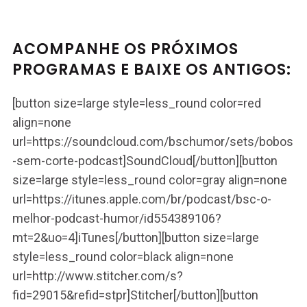
ACOMPANHE OS PRÓXIMOS
PROGRAMAS E BAIXE OS ANTIGOS:
[button size=large style=less_round color=red
align=none
url=https://soundcloud.com/bschumor/sets/bobos
-sem-corte-podcast]SoundCloud[/button][button
size=large style=less_round color=gray align=none
url=https://itunes.apple.com/br/podcast/bsc-o-
melhor-podcast-humor/id554389106?
mt=2&uo=4]iTunes[/button][button size=large
style=less_round color=black align=none
url=http://www.stitcher.com/s?
fid=29015&refid=stpr]Stitcher[/button][button