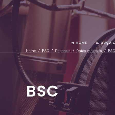
HOME
OUÇA 
Home
BSC
Podcasts
Datas especiais
BSC
BSC