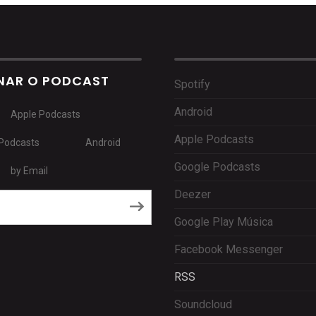
NAR O PODCAST
Spotify
Android
Apple Podcasts
Apple Podcasts
Podcasts
Android
Google Podcasts
by Email
Deezer
RSS
Google Play Música
Facebook Messenger
RSS
Soundcloud