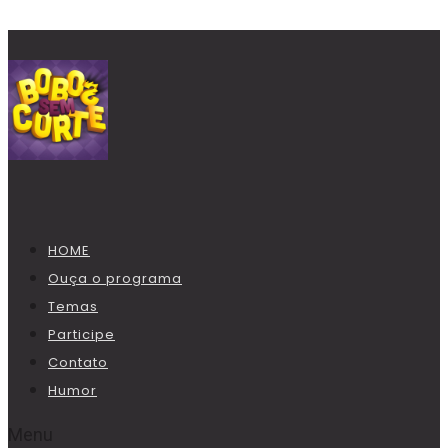
HOME
Ouça o programa
Temas
Participe
Contato
Humor
Menu