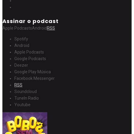
Assinar o podcast
Apple Podcasts
Android
RSS
Spotify
Android
Apple Podcasts
Google Podcasts
Deezer
Google Play Música
Facebook Messenger
RSS
Soundcloud
TuneIn Radio
Youtube