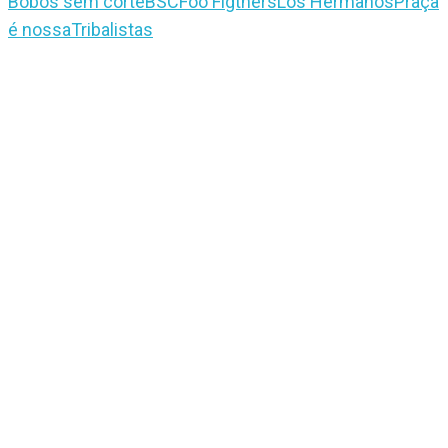
Bobos sem corte
BSC
Foo Figthers
Los Hermanos
Praça
é nossa
Tribalistas