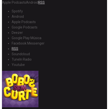
Apple Podcasts
Android
RSS
Spotify
Android
Apple Podcasts
Google Podcasts
Deezer
Google Play Música
Facebook Messenger
RSS
Soundcloud
TuneIn Radio
Youtube