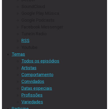
SoundCloud
Google Play Música
Google Podcasts
Facebook Messenger
TuneIn Radio
RSS
Youtube
Temas
Todos os episódios
Artistas
Comportamento
Convidados
Datas especiais
Profissões
Variedades
Participe