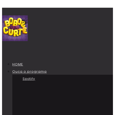
HOME
Ouça o programa
Spotify
Android
Apple Podcasts iPhone/iPad/Mac
Deezer
SoundCloud
Google Play Música