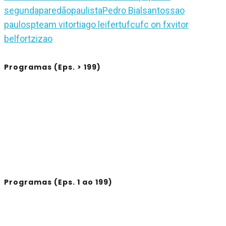
segunda
paredão
paulista
Pedro Bial
santos
sao
paulo
sp
team vitor
tiago leifert
ufc
ufc on fx
vitor
belfort
zizao
Programas (Eps. > 199)
Programas (Eps. 1 ao 199)