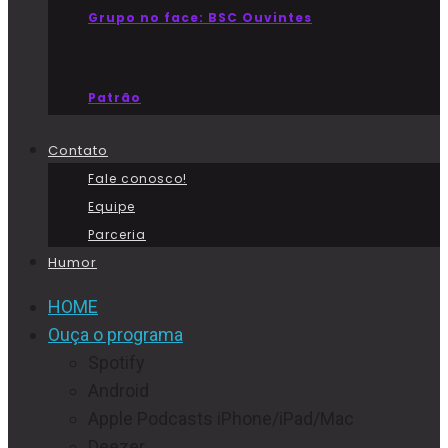
Grupo no face: BSC Ouvintes
Patrão
Contato
Fale conosco!
Equipe
Parceria
Humor
HOME
Ouça o programa
Spotify
Android
Apple Podcasts iPhone/iPad/Mac
Deezer