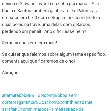
deixou o Giovanni (who?) sozinho pra marcar. São
Paulo e Santos também ganharam e o Palmeiras
empatou em 0 x 0 com o Bragantino, com direito a
duas bolas na trave, uma delas com o Barcos
perdendo um pênalti. Ano difícil esse hein?
Semana que vem tem mais!
Se quiser que falemos sobre algum tema específico,
comenta aqui que ficaremos de olho!
Abraços.
anamara
bbb
BBB 13
bisping
Bobos sem
corte
bragantino
BSC
cachorro
Corinthians
daniel
sarafian
Dhomini
maroca
Palmeiras
papo de