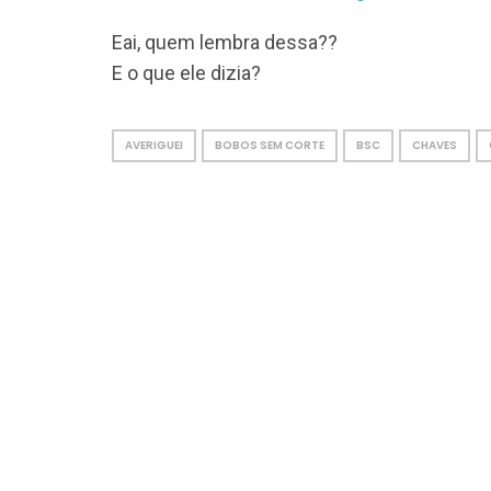
Eai, quem lembra dessa??
E o que ele dizia?
AVERIGUEI
BOBOS SEM CORTE
BSC
CHAVES