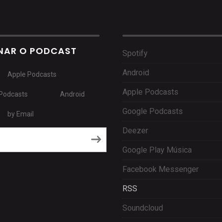
NAR O PODCAST
Spotify
Android
Apple Podcasts
Apple Podcasts
Podcasts
Android
Google Podcasts
by Email
Deezer
RSS
Google Play Música
Facebook Messenger
RSS
Soundcloud