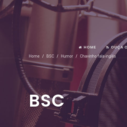
HOME
OUÇA 
Home
BSC
Humor
Chavinho fala inglês
BSC