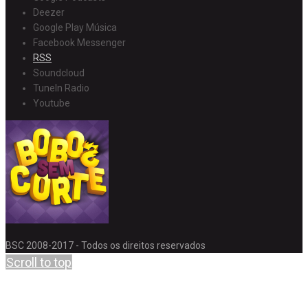
Deezer
Google Play Música
Facebook Messenger
RSS
Soundcloud
TuneIn Radio
Youtube
BSC 2008-2017 - Todos os direitos reservados
Scroll to top