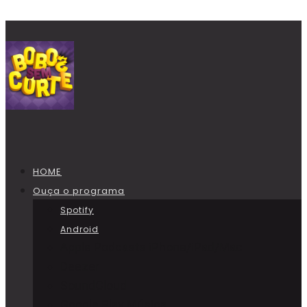
HOME
Ouça o programa
Spotify
Android
Apple Podcasts iPhone/iPad/Mac
Deezer
SoundCloud
Google Play Música