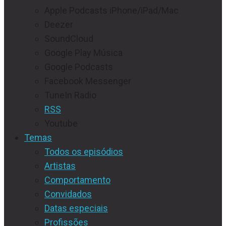
Apple Podcasts iPhone/iPad/Mac
Deezer
SoundCloud
Google Play Música
Google Podcasts
Facebook Messenger
TuneIn Radio
RSS
Youtube
Temas
Todos os episódios
Artistas
Comportamento
Convidados
Datas especiais
Profissões