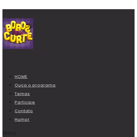
HOME
Ouça o programa
Temas
Participe
Contato
Humor
Menu