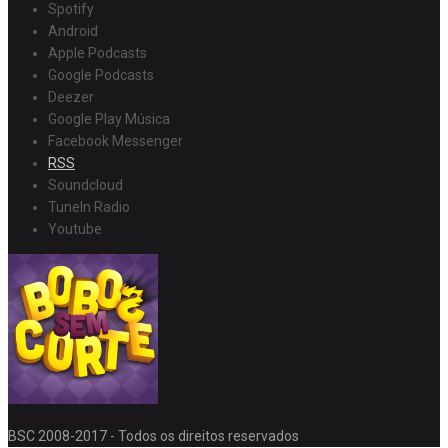
Spotify
Android
Apple Podcasts
Google Podcasts
Deezer
Google Play Música
Facebook Messenger
RSS
Soundcloud
TuneIn Radio
Youtube
BSC 2008-2017 - Todos os direitos reservados