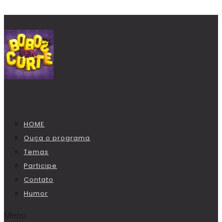
HOME
Ouça o programa
Temas
Participe
Contato
Humor
Menu