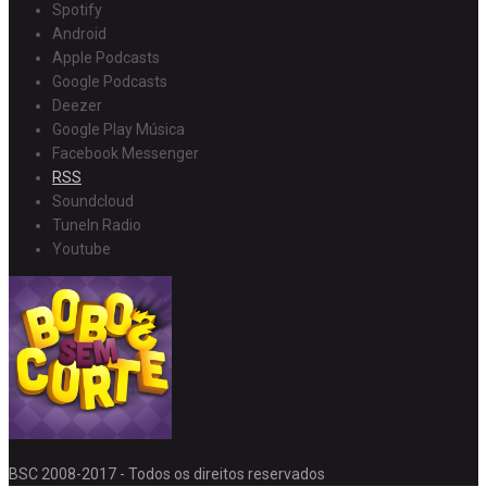
Spotify
Android
Apple Podcasts
Google Podcasts
Deezer
Google Play Música
Facebook Messenger
RSS
Soundcloud
TuneIn Radio
Youtube
BSC 2008-2017 - Todos os direitos reservados