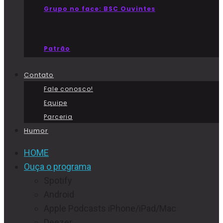
Grupo no face: BSC Ouvintes
Patrão
Contato
Fale conosco!
Equipe
Parceria
Humor
HOME
Ouça o programa
Spotify
Android
Apple Podcasts iPhone/iPad/Mac
Deezer