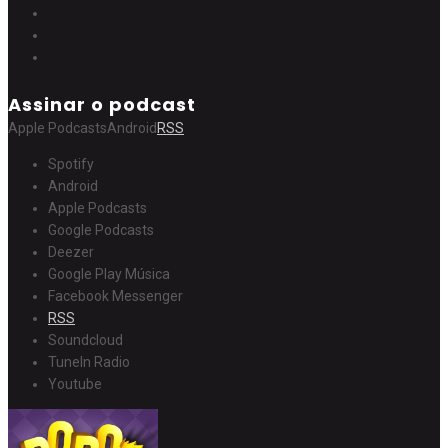
Assinar o podcast
Apple Podcasts
Android
RSS
Spotify
Android
Apple Podcasts
Google Podcasts
Deezer
Google Play Música
Facebook Messenger
RSS
Soundcloud
TuneIn Radio
Youtube