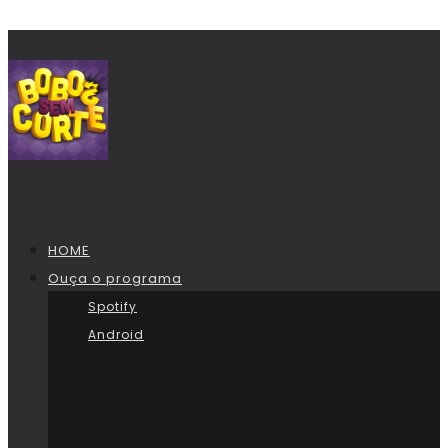
HOME
Ouça o programa
Spotify
Android
Apple Podcasts iPhone/iPad/Mac
Deezer
SoundCloud
Google Play Música