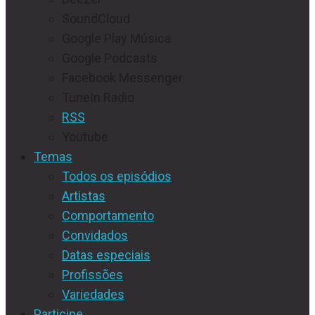
SoundCloud
Google Play Música
Google Podcasts
Facebook Messenger
TuneIn Radio
RSS
Youtube
Temas
Todos os episódios
Artistas
Comportamento
Convidados
Datas especiais
Profissões
Variedades
Participe