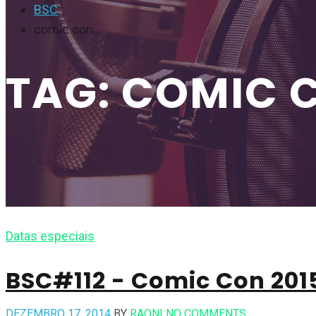
BSC
comic con
TAG: COMIC 
Datas especiais
BSC#112 - Comic Con 2015
DEZEMBRO 17, 2014
BY
RAONI
NO COMMENTS