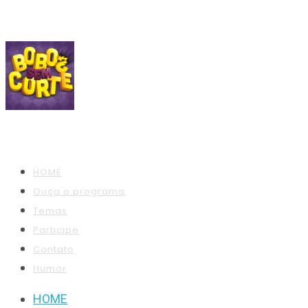
HOME
Ouça o programa
Temas
Participe
Contato
Humor
HOME