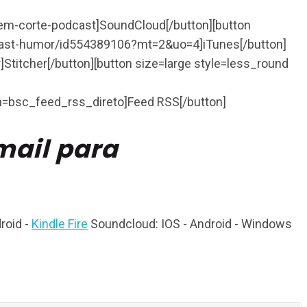
sem-corte-podcast]SoundCloud[/button][button
odcast-humor/id554389106?mt=2&uo=4]iTunes[/button]
]Stitcher[/button][button size=large style=less_round
sc_feed_rss_direto]Feed RSS[/button]
mail para
roid -
Kindle Fire
Soundcloud: IOS - Android - Windows