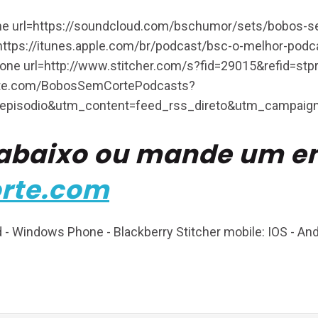
=none url=https://soundcloud.com/bschumor/sets/bobos-
rl=https://itunes.apple.com/br/podcast/bsc-o-melhor-p
none url=http://www.stitcher.com/s?fid=29015&refid=stpr
corte.com/BobosSemCortePodcasts?
sodio&utm_content=feed_rss_direto&utm_campaign=b
 abaixo ou mande um e
rte.com
 - Windows Phone - Blackberry Stitcher mobile: IOS - And