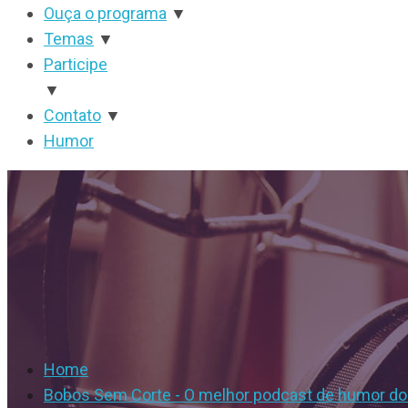
Ouça o programa
▼
Temas
▼
Participe
▼
Contato
▼
Humor
Home
Bobos Sem Corte - O melhor podcast de humor do 