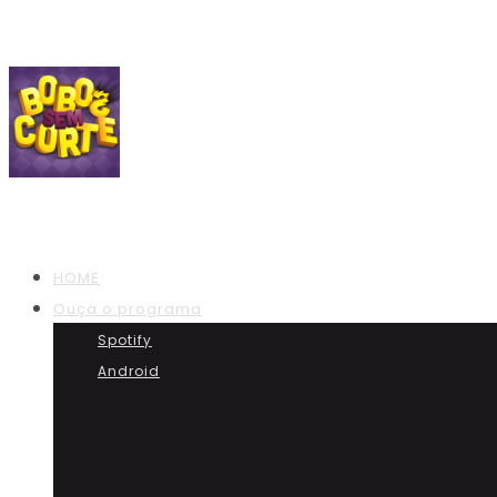
HOME
Ouça o programa
Spotify
Android
Apple Podcasts iPhone/iPad/Mac
Deezer
SoundCloud
Google Play Música