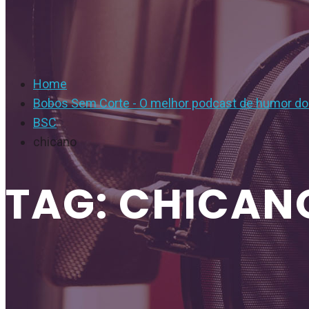
Home
Bobos Sem Corte - O melhor podcast de humor do 
BSC
chicano
TAG: CHICAN