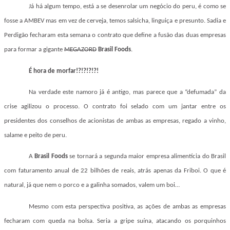
Já há algum tempo, está a se desenrolar
um negócio do peru,
é como se
fosse a AMBEV mas em vez de cerveja, temos salsicha, linguiça e presunto. Sadia e
Perdigão fecharam esta semana o contrato que define a fusão das duas empresas
para formar a gigante
MEGAZORD
Brasil Foods
.
É hora de morfar!?!?!?!?!
Na verdade este namoro já é antigo, mas parece que a “defumada” da
crise agilizou o processo. O contrato foi selado com um jantar entre os
presidentes dos conselhos de acionistas de ambas as empresas, regado a vinho,
salame e peito de peru.
A
Brasil Foods
se tornará a segunda maior empresa alimentícia do Brasil
com faturamento anual de 22 bilhões de reais, atrás apenas da Friboi. O que é
natural, já que nem o porco e a galinha somados, valem um boi…
Mesmo com esta perspectiva positiva, as ações de ambas as empresas
fecharam com queda na bolsa. Seria a gripe suína, atacando os porquinhos