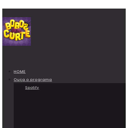
HOME
Ouça o programa
Spotify
Android
Apple Podcasts iPhone/iPad/Mac
Deezer
SoundCloud
Google Play Música