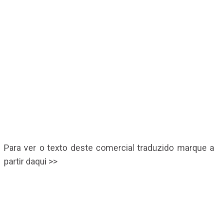
Para ver o texto deste comercial traduzido marque a
partir daqui >>
- Não posso acreditar que este é meu primeiro
encontro as cegas.