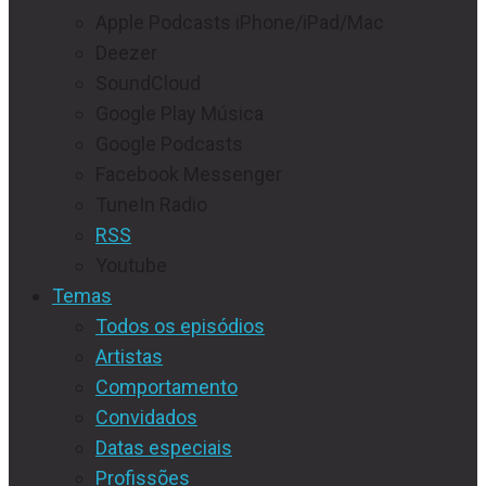
Apple Podcasts iPhone/iPad/Mac
Deezer
SoundCloud
Google Play Música
Google Podcasts
Facebook Messenger
TuneIn Radio
RSS
Youtube
Temas
Todos os episódios
Artistas
Comportamento
Convidados
Datas especiais
Profissões