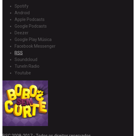
Spotify
Android
Apple Podcasts
Google Podcasts
Deezer
Google Play Música
Facebook Messenger
RSS
Soundcloud
TuneIn Radio
Youtube
BSC 2008-2017 - Todos os direitos reservados