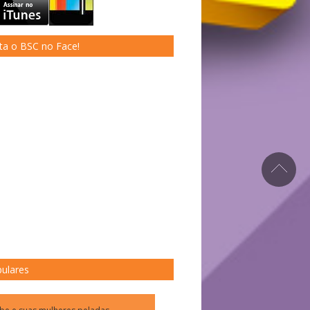
ta o BSC no Face!
ulares