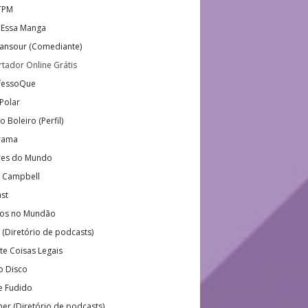
TPM
 Essa Manga
ansour (Comediante)
tador Online Grátis
fessoQue
 Polar
 Boleiro (Perfil)
rama
res do Mundo
 Campbell
st
dos no Mundão
x (Diretório de podcasts)
e Coisas Legais
o Disco
e Fudido
er (Diretório de podcasts)