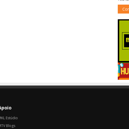
Co
Apoio
MKL Estúdio
MTV Blogs