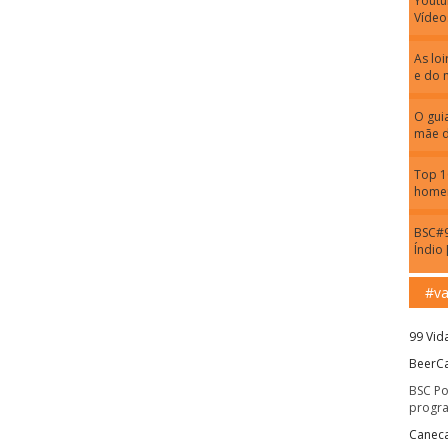
Youtu
Vídeo
As lo
e do 
O guia
mãe d
Top 1
home
BSC#9
Índio
#va
99 Vid
BeerCa
BSC Po
progr
Caneca