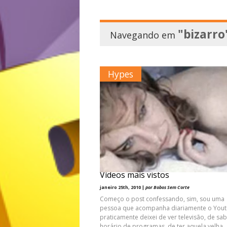
"bizarro
Navegando em
Hypes
Youtube e suas mulheres peladas
Vídeos mais vistos
janeiro 25th, 2010 |
por Bobos Sem Corte
Começo o post confessando, sim, sou uma
pessoa que acompanha diariamente o Yout
praticamente deixei de ver televisão, de sa
horário de programas, de ter aquela velha