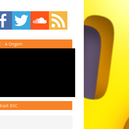
 - A Origem
cast BSC