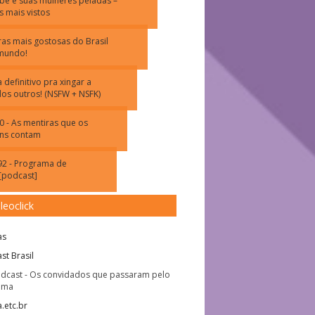
be e suas mulheres peladas –
s mais vistos
iras mais gostosas do Brasil
mundo!
 definitivo pra xingar a
os outros! (NSFW + NSFK)
0 - As mentiras que os
ns contam
2 - Programa de
 [podcast]
leoclick
as
st Brasil
dcast - Os convidados que passaram pelo
ama
.etc.br