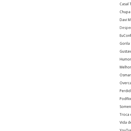
Casal 
Chupa
Davi M
Desper
EuCon
Gorila
Gustavo
Humo
Melho
Osmar
Overca
Perdi
Podfli
Soment
Troca 
Vida d
YouTun