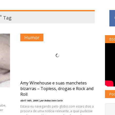
"
Tag
Humor
BSC
 –
Amy Winehouse e suas manchetes
bizarras – Topless, drogas e Rock and
Roll
Pod
abril 14th, 2009 |
por Bobos Sem Corte
ube,
Estava eu navegando pelo globo.com esses dias a
ber
procura de uma notícia relevante, a qual pudesse