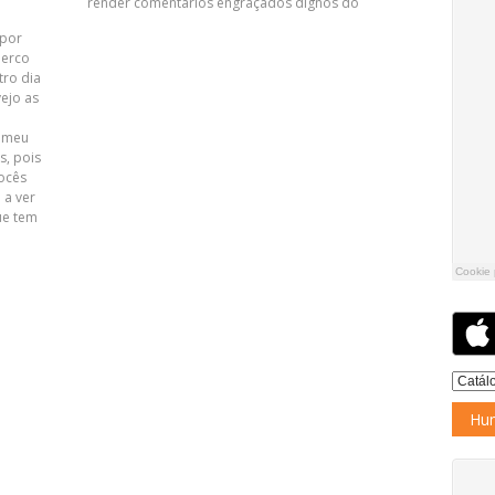
render comentários engraçados dignos do
 por
perco
ro dia
ejo as
r meu
, pois
vocês
 a ver
ue tem
Hum