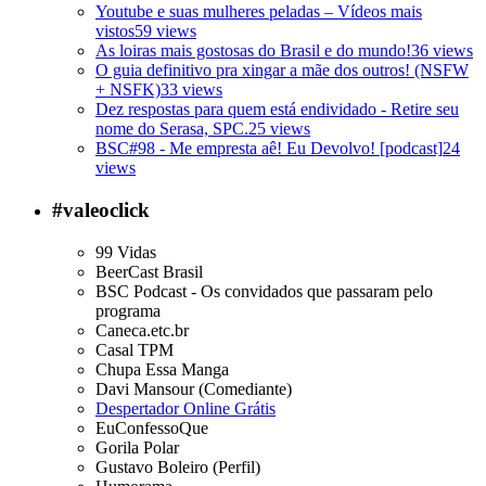
Youtube e suas mulheres peladas – Vídeos mais
vistos
59 views
As loiras mais gostosas do Brasil e do mundo!
36 views
O guia definitivo pra xingar a mãe dos outros! (NSFW
+ NSFK)
33 views
Dez respostas para quem está endividado - Retire seu
nome do Serasa, SPC.
25 views
BSC#98 - Me empresta aê! Eu Devolvo! [podcast]
24
views
#valeoclick
99 Vidas
BeerCast Brasil
BSC Podcast - Os convidados que passaram pelo
programa
Caneca.etc.br
Casal TPM
Chupa Essa Manga
Davi Mansour (Comediante)
Despertador Online Grátis
EuConfessoQue
Gorila Polar
Gustavo Boleiro (Perfil)