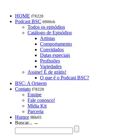
HOME
f78228
Podcast BSC
6900eb
Todos os episódios
Catálogo de Episódios
Artistas
Comportamento
Convidados
Datas especiais
Profissões
Variedades
Assine! É de grátis!
O que é o Podcast BSC?
BSC: A Origem
Contato
f78228
Equipe
Fale conosco!
Mídia Kit
Parceria
Humor
ff6b05
Buscar... →