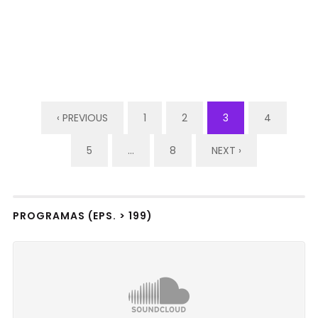
‹ PREVIOUS
1
2
3
4
5
…
8
NEXT ›
PROGRAMAS (EPS. > 199)